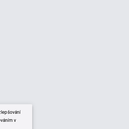
zlepšování
ováním v