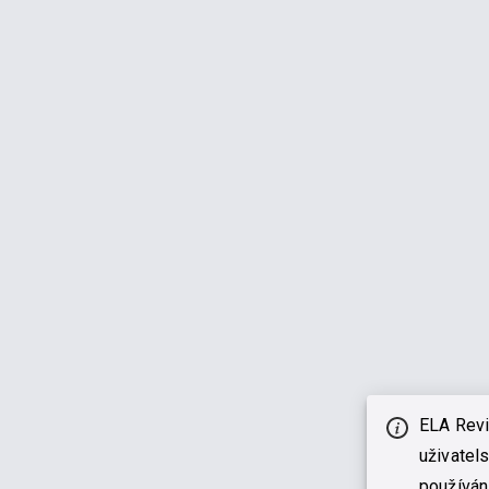
ELA Revi
uživatel
používán